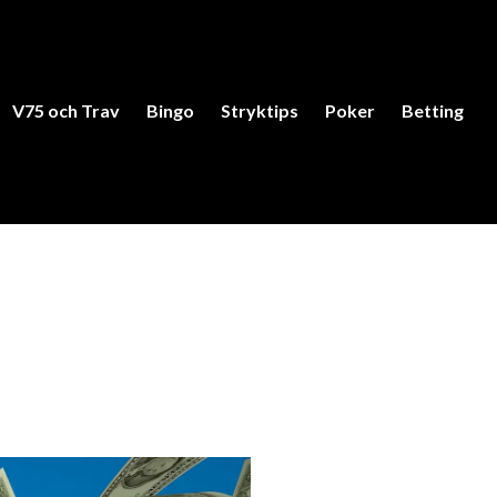
V75 och Trav
Bingo
Stryktips
Poker
Betting