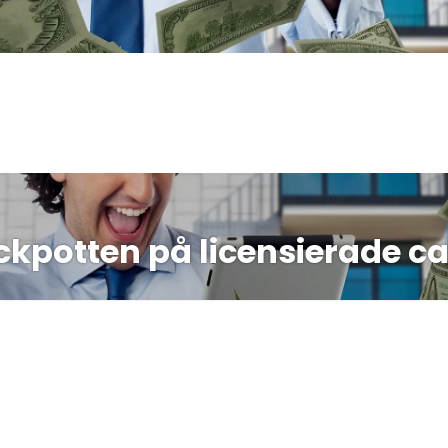
igering
ckpotten på licensierade c