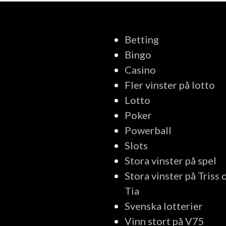
Betting
Bingo
Casino
Fler vinster på lotto
Lotto
Poker
Powerball
Slots
Stora vinster på spel
Stora vinster på Triss 
Tia
Svenska lotterier
Vinn stort på V75