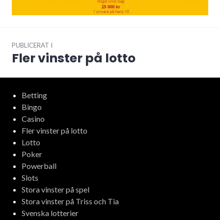
Inläggsnavigering
PUBLICERAT I
Fler vinster på lotto
Betting
Bingo
Casino
Fler vinster på lotto
Lotto
Poker
Powerball
Slots
Stora vinster på spel
Stora vinster på Triss och Tia
Svenska lotterier