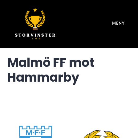
Hoppa
till
innehåll
MENY
Vinna stora pengar
Malmö FF mot
Hammarby